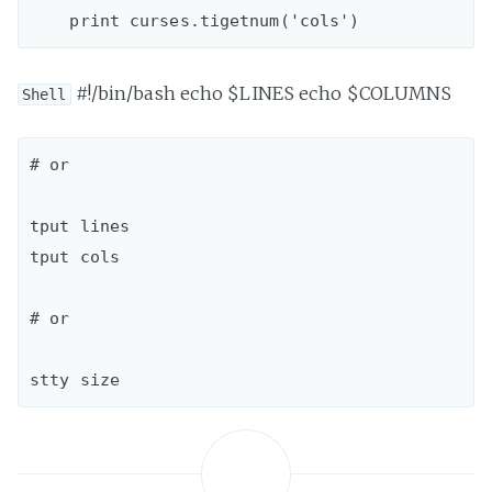
#!/bin/bash echo $LINES echo $COLUMNS
Shell
# or

tput lines

tput cols

# or
